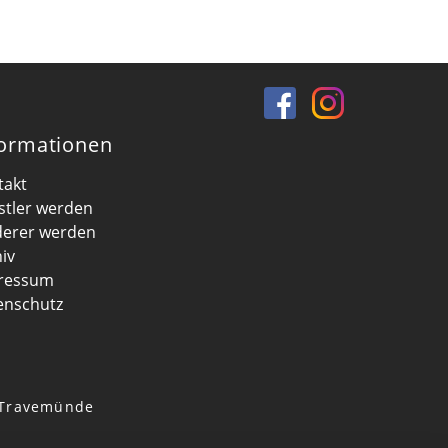
formationen
takt
stler werden
derer werden
iv
ressum
enschutz
n Travemünde