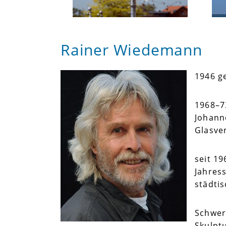
Rainer Wiedemann
1946 g
1968–7
Johanne
Glasver
seit 1
Jahres
städti
Schwer
Skulptu